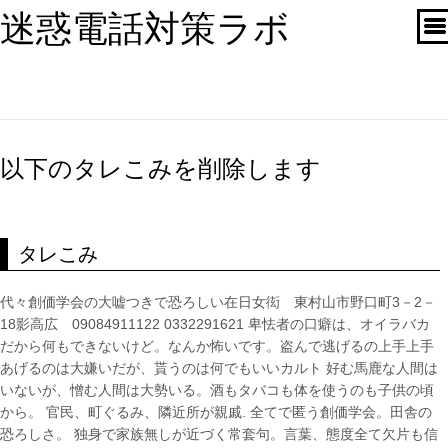
迷惑電話対策ラボ
以下のタレこみを削除します
タレこみ
代々創価学会の大嘘つきで恐ろしい在日女衒 東村山市野口町3－2－
18影高広 09084911122 0332291621 卑怯者の口癖は、オイラバカ
だから何もできないけど。なんか怖いです。盗んで逃げるの上手上手
あげるのは大嫌いだが、貰うのは何でもいいカルト 好む馬鹿な人間は
いないが、憎む人間は大勢いる。酒もタバコも体を使うのも子供の頃
から。 官民、町ぐるみ、隣近所が親戚. 全てで匿う創価学会。田舎の
恐ろしさ。 独身で家族無しが近づく常套句。言葉、態度全て欠片も信