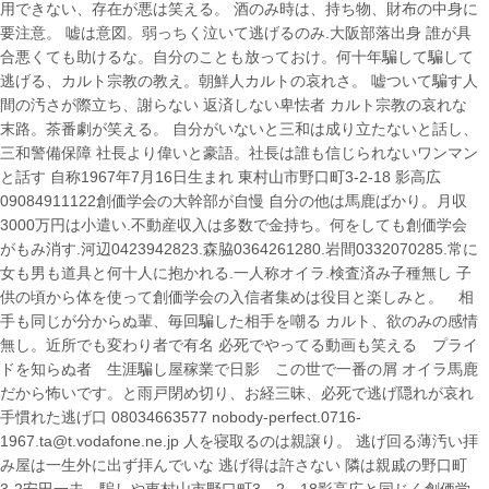
用できない、存在が悪は笑える。 酒のみ時は、持ち物、財布の中身に
要注意。 嘘は意図。弱っちく泣いて逃げるのみ.大阪部落出身 誰が具
合悪くても助けるな。自分のことも放っておけ。何十年騙して騙して
逃げる、カルト宗教の教え。朝鮮人カルトの哀れさ。 嘘ついて騙す人
間の汚さが際立ち、謝らない 返済しない卑怯者 カルト宗教の哀れな
末路。茶番劇が笑える。 自分がいないと三和は成り立たないと話し、
三和警備保障 社長より偉いと豪語。社長は誰も信じられないワンマン
と話す 自称1967年7月16日生まれ 東村山市野口町3-2-18 影高広
09084911122創価学会の大幹部が自慢 自分の他は馬鹿ばかり。月収
3000万円は小遣い.不動産収入は多数で金持ち。何をしても創価学会
がもみ消す.河辺0423942823.森脇0364261280.岩間0332070285.常に
女も男も道具と何十人に抱かれる.一人称オイラ.検査済み子種無し 子
供の頃から体を使って創価学会の入信者集めは役目と楽しみと。 相
手も同じが分からぬ輩、毎回騙した相手を嘲る カルト、欲のみの感情
無し。近所でも変わり者で有名 必死でやってる動画も笑える プライ
ドを知らぬ者 生涯騙し屋稼業で日影 この世で一番の屑 オイラ馬鹿
だから怖いです。と雨戸閉め切り、お経三昧、必死で逃げ隠れが哀れ
手慣れた逃げ口 08034663577 nobody-perfect.0716-
1967.ta@t.vodafone.ne.jp 人を寝取るのは親譲り。 逃げ回る薄汚い拝
み屋は一生外に出ず拝んでいな 逃げ得は許さない 隣は親戚の野口町