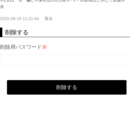
3-2安田一夫 騙しや東村山市野口町3－2－18影高広と同じく創価学
会
2025-08-19 11:21:44
匿名
削除する
削除用パスワード
※