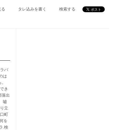
見る
タレ込みを書く
検索する
イラバ
のは
ら。
用でき
部落出
 嘘
成り立
野口町
。何を
ラ.検