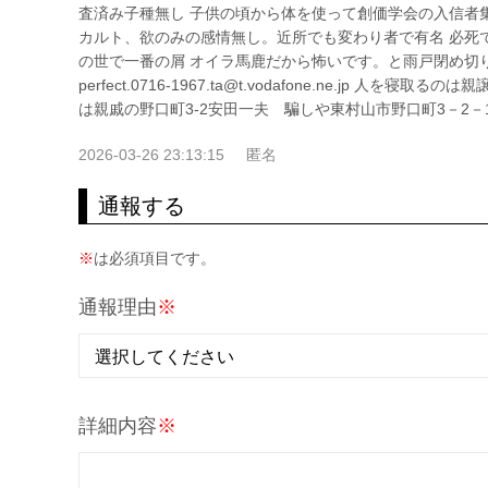
査済み子種無し 子供の頃から体を使って創価学会の入信者
カルト、欲のみの感情無し。近所でも変わり者で有名 必死
の世で一番の屑 オイラ馬鹿だから怖いです。と雨戸閉め切り、お経
perfect.0716-1967.ta@t.vodafone.ne.j
は親戚の野口町3-2安田一夫 騙しや東村山市野口町3－2－
2026-03-26 23:13:15
匿名
通報する
※
は必須項目です。
通報理由
※
詳細内容
※