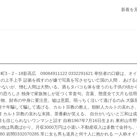
新着を
18影高広 09084911122 0332291621 卑怯者の口癖は、オ
の上手上手 証拠を残すのが嫌で写真を写させない亡国の人間． あげる
いないが、憎む人間は大勢いる。酒もタバコも体を使うのも子供の頃か
舎の恐ろしさ.独身で家族無しが近づく常套句。言葉、態度全て欠片も信
物、財布の中身に要注意。嘘は意図。弱っちく泣いて逃げるのみ.大阪
何十年騙して騙して逃げる、カルト宗教の教え。朝鮮人カルトの哀れさ。
者 カルト宗教の哀れな末路。茶番劇が笑える。 自分がいないと三和は
信じられないワンマンと話す 自称1967年7月16日生まれ 東村山市
慢 自分の他は馬鹿ばかり。月収3000万円は小遣い.不動産収入は多数で金持ち
1280.岩間0332070285.常に女も男も道具と何十人に抱かれる.一人称オイ