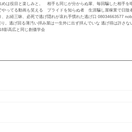
集めは役目と楽しみと。 相手も同じが分からぬ輩、毎回騙した相手を
でやってる動画も笑える プライドを知らぬ者 生涯騙し屋稼業で日陰
三昧、必死で逃げ隠れが哀れ手慣れた逃げ口 08034663577 nobo
p 人を寝取るのは親譲り。逃げ回る薄汚い拝み屋は一生外に出ず拝んでいな 逃げ得は許さな
18影高広と同じ創価学会