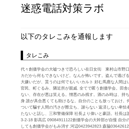
迷惑電話対策ラボ
以下のタレこみを通報します
タレこみ
代々創価学会の大嘘つきで恐ろしい在日女衒 東村山市野口町3－2－
カだから何もできないけど。なんか怖いです。盗んで逃げる
大嫌いだが、貰うのは何でもいいカルト 好む馬鹿な人間は
官民、町ぐるみ、隣近所が親戚. 全てで匿う創価学会。田
ない、存在が悪は笑える。憎悪のみ残す。酒のみ時は、持ち
身 誰が具合悪くても助けるな。自分のことも放っておけ。
ついて騙す人間の汚さが際立ち、謝らない 返済しない卑怯
たないと話し、三和警備保障 社長より偉いと豪語。社長は誰も
3-2-18 影高広 09084911122創価学会の大幹部が自
しても創価学会がもみ消す.河辺0423942823.森脇036426