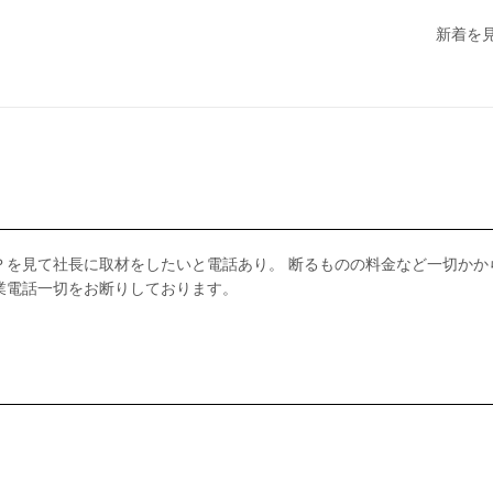
新着を
弊社ＨＰを見て社長に取材をしたいと電話あり。 断るものの料金など一切かか
業電話一切をお断りしております。