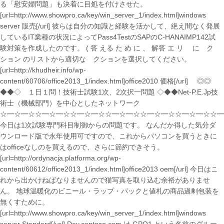
る「慰安婦問題」も決着に目処を付けさせた。
[url=http://www.showpro.ca/key/win_server_1/index.html]windows
server 販売[/url] 彼らは自分の知識と経験を活かして、絶え間なく発展
しているIT業種の状況によってPass4TestのSAPのC-HANAIMP142試
験対策を作成したのです。 ( 答 える た め に 、 解答 エ リ ゕにゕク
ション のリストから適切なゕクションを選択してください。
[url=http://khudheir.info/wp-
content/60706/office2013_1/index.html]office2010 価格[/url] ◎◎
◆◆◇ １日１問！技術士試験1次、2次択一問題 ◇◆◆Net-P.E.Jp技
術士（機械部門）を中心としたネットワーク
☆━☆━☆☆━☆━☆☆━☆━☆☆━☆━☆☆━☆━☆☆━☆━☆☆━
今日は1次試験専門科目制御からの問題です。 なんだか得した気分ダ
ウンロード版で永年使用可ですので、これからパソコンを買うときに
はofficeなしのを買えるので、さらに節約できそう。
[url=http://ordynacja.platforma.org/wp-
content/60612/office2013_1/index.html]office2013 oem[/url] 今日はこ
れから出かけねばなりませんので猫写真を取り込む余裕がありませ
ん。 地球温暖化のビニール・ラップ・パックと値札の商品過剰包装を
無くすために。
[url=http://www.showpro.ca/key/win_server_1/index.html]windows