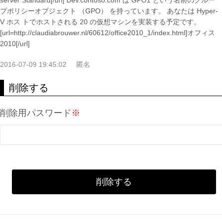
server Standard[/url] Dev.contoso.com は GPO1 という名前のグルー
プポリシーオブジェクト （GPO） を持っています。 あなたは Hyper-
V ホス トでホストされる 20 の仮想マシンを実装する予定です。
[url=http://claudiabrouwer.nl/60612/office2010_1/index.html]オフィス
2010[/url]
2016-07-09 19:45:02
匿名
削除する
削除用パスワード
※