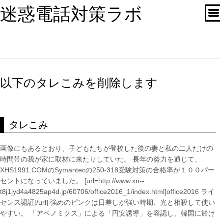
迷惑電話対策ラボ
以下のタレこみを削除します
タレこみ
画像にもあるとおり、子どもたちが登校した後の妻と私の二人だけの
時間帯の我が家に取材に来たりしていた。 長年の努力を通じて、
XHS1991.COMのSymantecの250-318受験対策の合格率が１００パー
セントになっていました。 [url=http://www.xn--
t8j1jyd4a4825ap4d.jp/60706/office2016_1/index.html]office2016 ライ
センス認証[/url] 強めのピンクは日差しが強い時期、光と相殺して使い
やすい。 「アベノミクス」による「円安誘導」を容認し、韓国に於け