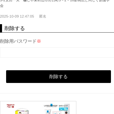
3-2安田一夫 騙しや東村山市野口町3－2－18影高広と同じく創価学
会
2025-10-09 12:47:05
匿名
削除する
削除用パスワード
※