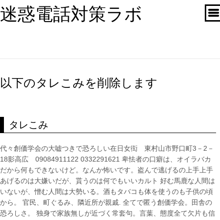
迷惑電話対策ラボ
以下のタレこみを削除します
タレこみ
代々創価学会の大嘘つきで恐ろしい在日女衒 東村山市野口町3－2－
18影高広 09084911122 0332291621 卑怯者の口癖は、オイラバカ
だから何もできないけど。なんか怖いです。盗んで逃げるの上手上手
あげるのは大嫌いだが、貰うのは何でもいいカルト 好む馬鹿な人間は
いないが、憎む人間は大勢いる。酒もタバコも体を使うのも子供の頃
から。 官民、町ぐるみ、隣近所が親戚. 全てで匿う創価学会。田舎の
恐ろしさ。 独身で家族無しが近づく常套句。言葉、態度全て欠片も信