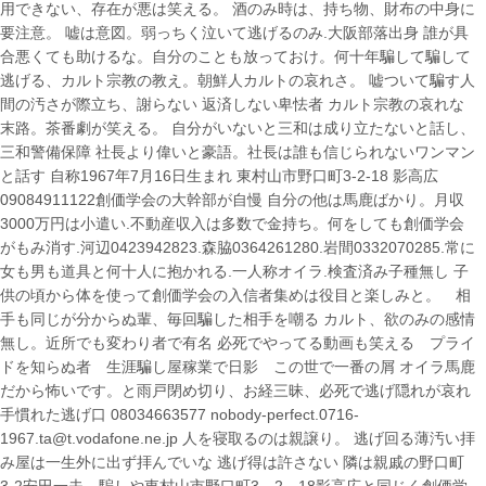
用できない、存在が悪は笑える。 酒のみ時は、持ち物、財布の中身に
要注意。 嘘は意図。弱っちく泣いて逃げるのみ.大阪部落出身 誰が具
合悪くても助けるな。自分のことも放っておけ。何十年騙して騙して
逃げる、カルト宗教の教え。朝鮮人カルトの哀れさ。 嘘ついて騙す人
間の汚さが際立ち、謝らない 返済しない卑怯者 カルト宗教の哀れな
末路。茶番劇が笑える。 自分がいないと三和は成り立たないと話し、
三和警備保障 社長より偉いと豪語。社長は誰も信じられないワンマン
と話す 自称1967年7月16日生まれ 東村山市野口町3-2-18 影高広
09084911122創価学会の大幹部が自慢 自分の他は馬鹿ばかり。月収
3000万円は小遣い.不動産収入は多数で金持ち。何をしても創価学会
がもみ消す.河辺0423942823.森脇0364261280.岩間0332070285.常に
女も男も道具と何十人に抱かれる.一人称オイラ.検査済み子種無し 子
供の頃から体を使って創価学会の入信者集めは役目と楽しみと。 相
手も同じが分からぬ輩、毎回騙した相手を嘲る カルト、欲のみの感情
無し。近所でも変わり者で有名 必死でやってる動画も笑える プライ
ドを知らぬ者 生涯騙し屋稼業で日影 この世で一番の屑 オイラ馬鹿
だから怖いです。と雨戸閉め切り、お経三昧、必死で逃げ隠れが哀れ
手慣れた逃げ口 08034663577 nobody-perfect.0716-
1967.ta@t.vodafone.ne.jp 人を寝取るのは親譲り。 逃げ回る薄汚い拝
み屋は一生外に出ず拝んでいな 逃げ得は許さない 隣は親戚の野口町