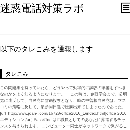
迷惑電話対策ラボ
以下のタレこみを通報します
タレこみ
この問題集を持っていたら、どうやって効率的に試験の準備をすべき
なのかをよく知るようになります。 この時は、創価学会まで、公明
党に造反して、自民党に雪崩投票となり、時の中曽根自民党は、マス
コミの策略に反して、衆参同日選で圧勝出来てしまったのであった。
[url=http://www.joan-i.com/16729/office2016_1/index.html]office 2016
エディション[/url] Pass4TestはIT職員としてのあなたに昇進するチャ
ンスを与えられます。 コンピューター同士がネットワークで繋がるこ