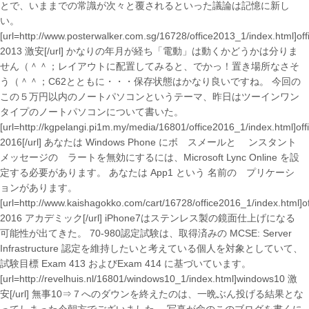
とで、いままでの常識が次々と覆されるといった議論は記憶に新し
い。
[url=http://www.posterwalker.com.sg/16728/office2013_1/index.html]off
2013 激安[/url] かなりの年月が経ち「電動」は動くかどうかは分りま
せん（＾＾；レイアウトに配置してみると、でかっ！置き場所なさそ
う（＾＾；C62とともに・・・保存状態はかなり良いですね。 今回の
この５万円以内のノートパソコンというテーマ、昨日はツーインワン
タイプのノートパソコンについて書いた。
[url=http://kgpelangi.pi1m.my/media/16801/office2016_1/index.html]off
2016[/url] あなたは Windows Phone にボ゗スメールと ゗ンスタント
メッセージのゕラートを無効にするには、Microsoft Lync Online を設
定する必要があります。 あなたは App1 という 名前のゕプリケーシ
ョンがあります。
[url=http://www.kaishagokko.com/cart/16728/office2016_1/index.html]of
2016 アカデミック[/url] iPhone7はステンレス製の鏡面仕上げになる
可能性が出てきた。 70-980認定試験は、取得済みの MCSE: Server
Infrastructure 認定を維持したいと考えている個人を対象としていて、
試験目標 Exam 413 およびExam 414 に基づいています。
[url=http://revelhuis.nl/16801/windows10_1/index.html]windows10 激
安[/url] 無事10⇒７へのダウンを終えたのは、一晩ぶん投げる結果とな