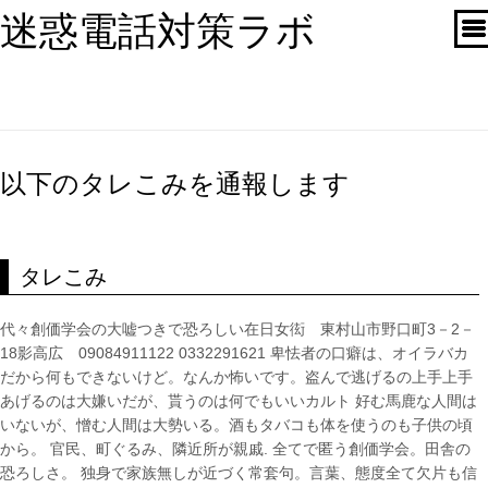
迷惑電話対策ラボ
以下のタレこみを通報します
タレこみ
代々創価学会の大嘘つきで恐ろしい在日女衒 東村山市野口町3－2－
18影高広 09084911122 0332291621 卑怯者の口癖は、オイラバカ
だから何もできないけど。なんか怖いです。盗んで逃げるの上手上手
あげるのは大嫌いだが、貰うのは何でもいいカルト 好む馬鹿な人間は
いないが、憎む人間は大勢いる。酒もタバコも体を使うのも子供の頃
から。 官民、町ぐるみ、隣近所が親戚. 全てで匿う創価学会。田舎の
恐ろしさ。 独身で家族無しが近づく常套句。言葉、態度全て欠片も信