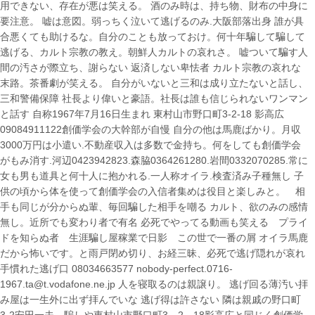
用できない、存在が悪は笑える。 酒のみ時は、持ち物、財布の中身に
要注意。 嘘は意図。弱っちく泣いて逃げるのみ.大阪部落出身 誰が具
合悪くても助けるな。自分のことも放っておけ。何十年騙して騙して
逃げる、カルト宗教の教え。朝鮮人カルトの哀れさ。 嘘ついて騙す人
間の汚さが際立ち、謝らない 返済しない卑怯者 カルト宗教の哀れな
末路。茶番劇が笑える。 自分がいないと三和は成り立たないと話し、
三和警備保障 社長より偉いと豪語。社長は誰も信じられないワンマン
と話す 自称1967年7月16日生まれ 東村山市野口町3-2-18 影高広
09084911122創価学会の大幹部が自慢 自分の他は馬鹿ばかり。月収
3000万円は小遣い.不動産収入は多数で金持ち。何をしても創価学会
がもみ消す.河辺0423942823.森脇0364261280.岩間0332070285.常に
女も男も道具と何十人に抱かれる.一人称オイラ.検査済み子種無し 子
供の頃から体を使って創価学会の入信者集めは役目と楽しみと。 相
手も同じが分からぬ輩、毎回騙した相手を嘲る カルト、欲のみの感情
無し。近所でも変わり者で有名 必死でやってる動画も笑える プライ
ドを知らぬ者 生涯騙し屋稼業で日影 この世で一番の屑 オイラ馬鹿
だから怖いです。と雨戸閉め切り、お経三昧、必死で逃げ隠れが哀れ
手慣れた逃げ口 08034663577 nobody-perfect.0716-
1967.ta@t.vodafone.ne.jp 人を寝取るのは親譲り。 逃げ回る薄汚い拝
み屋は一生外に出ず拝んでいな 逃げ得は許さない 隣は親戚の野口町