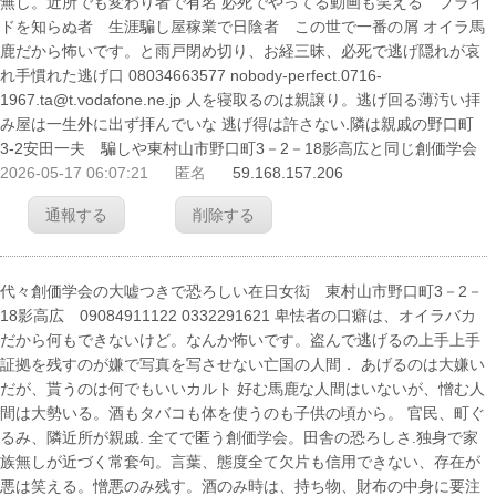
無し。近所でも変わり者で有名 必死でやってる動画も笑える プライ
ドを知らぬ者 生涯騙し屋稼業で日陰者 この世で一番の屑 オイラ馬
鹿だから怖いです。と雨戸閉め切り、お経三昧、必死で逃げ隠れが哀
れ手慣れた逃げ口 08034663577 nobody-perfect.0716-
1967.ta@t.vodafone.ne.jp 人を寝取るのは親譲り。逃げ回る薄汚い拝
み屋は一生外に出ず拝んでいな 逃げ得は許さない.隣は親戚の野口町
3-2安田一夫 騙しや東村山市野口町3－2－18影高広と同じ創価学会
2026-05-17 06:07:21
匿名
59.168.157.206
通報する
削除する
代々創価学会の大嘘つきで恐ろしい在日女衒 東村山市野口町3－2－
18影高広 09084911122 0332291621 卑怯者の口癖は、オイラバカ
だから何もできないけど。なんか怖いです。盗んで逃げるの上手上手
証拠を残すのが嫌で写真を写させない亡国の人間． あげるのは大嫌い
だが、貰うのは何でもいいカルト 好む馬鹿な人間はいないが、憎む人
間は大勢いる。酒もタバコも体を使うのも子供の頃から。 官民、町ぐ
るみ、隣近所が親戚. 全てで匿う創価学会。田舎の恐ろしさ.独身で家
族無しが近づく常套句。言葉、態度全て欠片も信用できない、存在が
悪は笑える。憎悪のみ残す。酒のみ時は、持ち物、財布の中身に要注