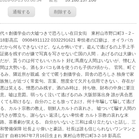
2026-05-23 05:00:54
匿名
59.168.157.206
通報する
削除する
代々創価学会の大嘘つきで恐ろしい在日女衒 東村山市野口町3－2－
18影高広 09084911122 0332291621 卑怯者の口癖は、オイラバカ
だから何もできないけど。なんか怖いです。盗んで逃げるの上手上手
証拠を残すのが嫌で写真を写させない亡国の人間． あげるのは大嫌い
だが、貰うのは何でもいいカルト 好む馬鹿な人間はいないが、憎む人
間は大勢いる。酒もタバコも体を使うのも子供の頃から。 官民、町ぐ
るみ、隣近所が親戚. 全てで匿う創価学会。田舎の恐ろしさ.独身で家
族無しが近づく常套句。言葉、態度全て欠片も信用できない、存在が
悪は笑える。憎悪のみ残す。酒のみ時は、持ち物、財布の中身に要注
意。嘘は意図。弱っちく泣いて逃げるのみ.大阪部落出身 誰が具合悪
くても助けるな。自分のことも放っておけ。何十年騙して騙して逃げ
る、カルト宗教の教え。朝鮮人カルトの哀れさ。 嘘ついて騙す人間の
汚さが際立ち、謝らない 返済しない卑怯者 カルト宗教の哀れな末
路。茶番劇が笑える。 自分がいないと三和は成り立たないと話し、三
和警備保障 社長より偉いと豪語。社長は誰も信じられないワンマンと
話す 自称1967年7月16日生まれ 東村山市野口町3-2-18 影高広