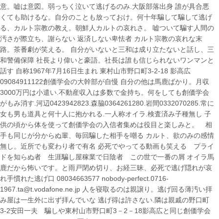
意。嘘は意図。弱っちく泣いて逃げるのみ.大阪部落出身 誰が具合悪
くても助けるな。自分のことも放っておけ。何十年騙して騙して逃げ
る、カルト宗教の教え。朝鮮人カルトの哀れさ。 嘘ついて騙す人間の
汚さが際立ち、謝らない 返済しない卑怯者 カルト宗教の哀れな末
路。茶番劇が笑える。 自分がいないと三和は成り立たないと話し、三
和警備保障 社長より偉いと豪語。社長は誰も信じられないワンマンと
話す 自称1967年7月16日生まれ 東村山市野口町3-2-18 影高広
09084911122創価学会の大幹部が自慢 自分の他は馬鹿ばかり。月収
3000万円は小遣い.不動産収入は多数で金持ち。何をしても創価学会
がもみ消す.河辺0423942823.森脇0364261280.岩間0332070285.常に
女も男も道具と何十人に抱かれる.一人称オイラ.検査済み子種無し 子
供の頃から体を使って創価学会の入信者集めは役目と楽しみと。 相
手も同じが分からぬ輩、毎回騙した相手を嘲る カルト、欲のみの感情
無し。近所でも変わり者で有名 必死でやってる動画も笑える プライ
ドを知らぬ者 生涯騙し屋稼業で日陰者 この世で一番の屑 オイラ馬
鹿だから怖いです。と雨戸閉め切り、お経三昧、必死で逃げ隠れが哀
れ手慣れた逃げ口 08034663577 nobody-perfect.0716-
1967.ta@t.vodafone.ne.jp 人を寝取るのは親譲り。逃げ回る薄汚い拝
み屋は一生外に出ず拝んでいな 逃げ得は許さない.隣は親戚の野口町
3-2安田一夫 騙しや東村山市野口町3－2－18影高広と同じ創価学会