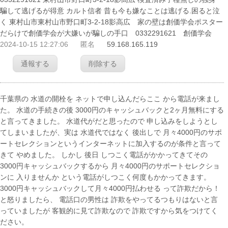
騙して逃げるが得意 カルト信者 昔も今も嫌なことは逃げる.困ると泣
く 東村山市東村山市野口町3-2-18影高広 家の壁は創価学会ポスター
だらけで創価学会が大嫌いが騙しの手口 0332291621 創価学会
2024-10-15 12:27:06
匿名
59.168.165.119
通報する
削除する
千葉県の 水道の開栓を ネットで申し込んだらここ から電話が来まし
た。 水道の手続きの後 3000円のキャッシュバックと2ヶ月無料にする
と言ってきました。 水道代がだと思ったので 申し込みをしようとし
てしまいましたが、実は 水道代ではなく 後出しで 月々4000円のサポ
ートセレクションというインターネットに加入するのが条件と言って
きて やめました。 しかし 後日 しつこく電話がかかってきてその
3000円キャッシュバックするから 月々4000円のサポートセレクショ
ンに 入りませんか という電話がしつこく何度もかかってきます。
3000円キャッシュバックして月々4000円払わせる って詐欺だから！
と怒りましたら、 電話口の男性は 詐欺をやってるつもりはないと言
っていましたが 客観的に見て詐欺なので 詐欺ですから気をつけてく
ださい。