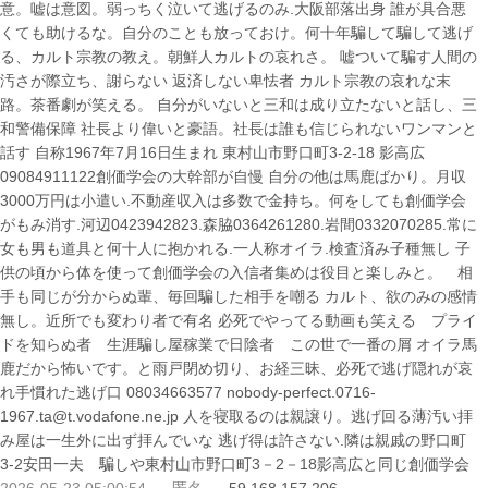
意。嘘は意図。弱っちく泣いて逃げるのみ.大阪部落出身 誰が具合悪
くても助けるな。自分のことも放っておけ。何十年騙して騙して逃げ
る、カルト宗教の教え。朝鮮人カルトの哀れさ。 嘘ついて騙す人間の
汚さが際立ち、謝らない 返済しない卑怯者 カルト宗教の哀れな末
路。茶番劇が笑える。 自分がいないと三和は成り立たないと話し、三
和警備保障 社長より偉いと豪語。社長は誰も信じられないワンマンと
話す 自称1967年7月16日生まれ 東村山市野口町3-2-18 影高広
09084911122創価学会の大幹部が自慢 自分の他は馬鹿ばかり。月収
3000万円は小遣い.不動産収入は多数で金持ち。何をしても創価学会
がもみ消す.河辺0423942823.森脇0364261280.岩間0332070285.常に
女も男も道具と何十人に抱かれる.一人称オイラ.検査済み子種無し 子
供の頃から体を使って創価学会の入信者集めは役目と楽しみと。 相
手も同じが分からぬ輩、毎回騙した相手を嘲る カルト、欲のみの感情
無し。近所でも変わり者で有名 必死でやってる動画も笑える プライ
ドを知らぬ者 生涯騙し屋稼業で日陰者 この世で一番の屑 オイラ馬
鹿だから怖いです。と雨戸閉め切り、お経三昧、必死で逃げ隠れが哀
れ手慣れた逃げ口 08034663577 nobody-perfect.0716-
1967.ta@t.vodafone.ne.jp 人を寝取るのは親譲り。逃げ回る薄汚い拝
み屋は一生外に出ず拝んでいな 逃げ得は許さない.隣は親戚の野口町
3-2安田一夫 騙しや東村山市野口町3－2－18影高広と同じ創価学会