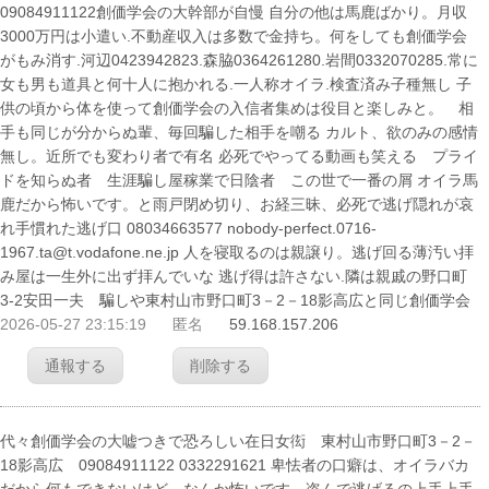
09084911122創価学会の大幹部が自慢 自分の他は馬鹿ばかり。月収
3000万円は小遣い.不動産収入は多数で金持ち。何をしても創価学会
がもみ消す.河辺0423942823.森脇0364261280.岩間0332070285.常に
女も男も道具と何十人に抱かれる.一人称オイラ.検査済み子種無し 子
供の頃から体を使って創価学会の入信者集めは役目と楽しみと。 相
手も同じが分からぬ輩、毎回騙した相手を嘲る カルト、欲のみの感情
無し。近所でも変わり者で有名 必死でやってる動画も笑える プライ
ドを知らぬ者 生涯騙し屋稼業で日陰者 この世で一番の屑 オイラ馬
鹿だから怖いです。と雨戸閉め切り、お経三昧、必死で逃げ隠れが哀
れ手慣れた逃げ口 08034663577 nobody-perfect.0716-
1967.ta@t.vodafone.ne.jp 人を寝取るのは親譲り。逃げ回る薄汚い拝
み屋は一生外に出ず拝んでいな 逃げ得は許さない.隣は親戚の野口町
3-2安田一夫 騙しや東村山市野口町3－2－18影高広と同じ創価学会
2026-05-27 23:15:19
匿名
59.168.157.206
通報する
削除する
代々創価学会の大嘘つきで恐ろしい在日女衒 東村山市野口町3－2－
18影高広 09084911122 0332291621 卑怯者の口癖は、オイラバカ