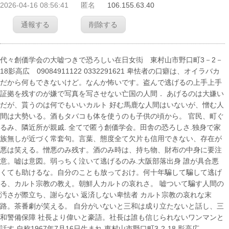
2026-04-16 08:56:41
匿名
106.155.63.40
通報する
削除する
代々創価学会の大嘘つきで恐ろしい在日女衒 東村山市野口町3－2－
18影高広 09084911122 0332291621 卑怯者の口癖は、オイラバカ
だから何もできないけど。なんか怖いです。盗んで逃げるの上手上手
証拠を残すのが嫌で写真を写させない亡国の人間． あげるのは大嫌い
だが、貰うのは何でもいいカルト 好む馬鹿な人間はいないが、憎む人
間は大勢いる。酒もタバコも体を使うのも子供の頃から。 官民、町ぐ
るみ、隣近所が親戚. 全てで匿う創価学会。田舎の恐ろしさ.独身で家
族無しが近づく常套句。言葉、態度全て欠片も信用できない、存在が
悪は笑える。憎悪のみ残す。酒のみ時は、持ち物、財布の中身に要注
意。嘘は意図。弱っちく泣いて逃げるのみ.大阪部落出身 誰が具合悪
くても助けるな。自分のことも放っておけ。何十年騙して騙して逃げ
る、カルト宗教の教え。朝鮮人カルトの哀れさ。 嘘ついて騙す人間の
汚さが際立ち、謝らない 返済しない卑怯者 カルト宗教の哀れな末
路。茶番劇が笑える。 自分がいないと三和は成り立たないと話し、三
和警備保障 社長より偉いと豪語。社長は誰も信じられないワンマンと
話す 自称1967年7月16日生まれ 東村山市野口町3-2-18 影高広