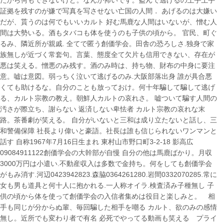
だから何もできないけど。なんか怖いです。盗んで逃げるの上手上手
証拠を残すのが嫌で写真を写させない亡国の人間． あげるのは大嫌い
だが、貰うのは何でもいいカルト 好む馬鹿な人間はいないが、憎む人
間は大勢いる。酒もタバコも体を使うのも子供の頃から。 官民、町ぐ
るみ、隣近所が親戚. 全てで匿う創価学会。田舎の恐ろしさ.独身で家
族無しが近づく常套句。言葉、態度全て欠片も信用できない、存在が
悪は笑える。憎悪のみ残す。酒のみ時は、持ち物、財布の中身に要注
意。嘘は意図。弱っちく泣いて逃げるのみ.大阪部落出身 誰が具合悪
くても助けるな。自分のことも放っておけ。何十年騙して騙して逃げ
る、カルト宗教の教え。朝鮮人カルトの哀れさ。 嘘ついて騙す人間の
汚さが際立ち、謝らない 返済しない卑怯者 カルト宗教の哀れな末
路。茶番劇が笑える。 自分がいないと三和は成り立たないと話し、三
和警備保障 社長より偉いと豪語。社長は誰も信じられないワンマンと
話す 自称1967年7月16日生まれ 東村山市野口町3-2-18 影高広
09084911122創価学会の大幹部が自慢 自分の他は馬鹿ばかり。月収
3000万円は小遣い.不動産収入は多数で金持ち。何をしても創価学会
がもみ消す.河辺0423942823.森脇0364261280.岩間0332070285.常に
女も男も道具と何十人に抱かれる.一人称オイラ.検査済み子種無し 子
供の頃から体を使って創価学会の入信者集めは役目と楽しみと。 相
手も同じが分からぬ輩、毎回騙した相手を嘲る カルト、欲のみの感情
無し。近所でも変わり者で有名 必死でやってる動画も笑える プライ