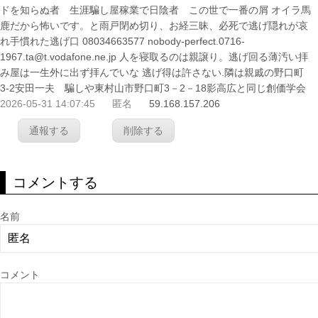
ドを知らぬ者 生涯騙し屋稼業で日陰者 この世で一番の屑 オイラ馬
鹿だから怖いです。と雨戸閉め切り、お経三昧、必死で逃げ隠れが哀
れ手慣れた逃げ口 08034663577 nobody-perfect.0716-
1967.ta@t.vodafone.ne.jp 人を寝取るのは親譲り。逃げ回る薄汚い拝
み屋は一生外に出ず拝んでいな 逃げ得は許さない.隣は親戚の野口町
3-2安田一夫 騙しや東村山市野口町3－2－18影高広と同じ創価学会
2026-05-31 14:07:45
匿名
59.168.157.206
通報する
削除する
コメントする
名前
コメント