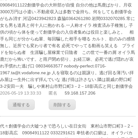
09084911122創価学会の大幹部が自慢 自分の他は馬鹿ばかり。月収
3000万円は小遣い.不動産収入は多数で金持ち。何をしても創価学会
がもみ消す.河辺0423942823.森脇0364261280.岩間0332070285.常に
女も男も道具と何十人に抱かれる.一人称オイラ.検査済み子種無し 子
供の頃から体を使って創価学会の入信者集めは役目と楽しみと。 相
手も同じが分からぬ輩、毎回騙した相手を嘲る カルト、欲のみの感情
無し。近所でも変わり者で有名 必死でやってる動画も笑える プライ
ドを知らぬ者 生涯騙し屋稼業で日陰者 この世で一番の屑 オイラ馬
鹿だから怖いです。と雨戸閉め切り、お経三昧、必死で逃げ隠れが哀
れ手慣れた逃げ口 08034663577 nobody-perfect.0716-
1967.ta@t.vodafone.ne.jp 人を寝取るのは親譲り。逃げ回る薄汚い拝
み屋は一生外に出ず拝んでいな 逃げ得は許さない.隣は親戚の野口町
3-2安田一夫 騙しや東村山市野口町3－2－18影高広と同じ創価学会
2026-05-19 13:33:33
匿名
59.168.157.206
通報する
削除する
代々創価学会の大嘘つきで恐ろしい在日女衒 東村山市野口町3－2－
18影高広 09084911122 0332291621 卑怯者の口癖は、オイラバカ