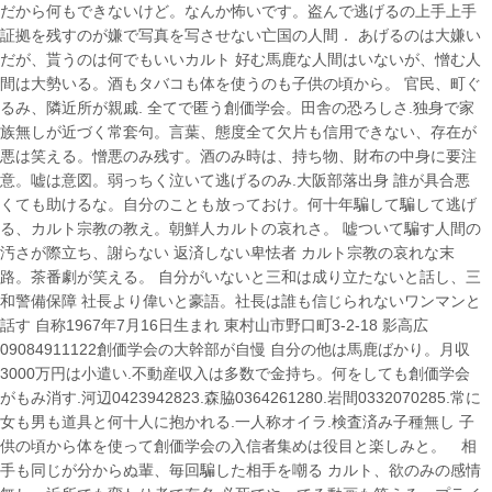
だから何もできないけど。なんか怖いです。盗んで逃げるの上手上手
証拠を残すのが嫌で写真を写させない亡国の人間． あげるのは大嫌い
だが、貰うのは何でもいいカルト 好む馬鹿な人間はいないが、憎む人
間は大勢いる。酒もタバコも体を使うのも子供の頃から。 官民、町ぐ
るみ、隣近所が親戚. 全てで匿う創価学会。田舎の恐ろしさ.独身で家
族無しが近づく常套句。言葉、態度全て欠片も信用できない、存在が
悪は笑える。憎悪のみ残す。酒のみ時は、持ち物、財布の中身に要注
意。嘘は意図。弱っちく泣いて逃げるのみ.大阪部落出身 誰が具合悪
くても助けるな。自分のことも放っておけ。何十年騙して騙して逃げ
る、カルト宗教の教え。朝鮮人カルトの哀れさ。 嘘ついて騙す人間の
汚さが際立ち、謝らない 返済しない卑怯者 カルト宗教の哀れな末
路。茶番劇が笑える。 自分がいないと三和は成り立たないと話し、三
和警備保障 社長より偉いと豪語。社長は誰も信じられないワンマンと
話す 自称1967年7月16日生まれ 東村山市野口町3-2-18 影高広
09084911122創価学会の大幹部が自慢 自分の他は馬鹿ばかり。月収
3000万円は小遣い.不動産収入は多数で金持ち。何をしても創価学会
がもみ消す.河辺0423942823.森脇0364261280.岩間0332070285.常に
女も男も道具と何十人に抱かれる.一人称オイラ.検査済み子種無し 子
供の頃から体を使って創価学会の入信者集めは役目と楽しみと。 相
手も同じが分からぬ輩、毎回騙した相手を嘲る カルト、欲のみの感情