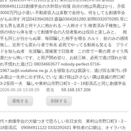
09084911122創価学会の大幹部が自慢 自分の他は馬鹿ばかり。月収
3000万円は小遣い.不動産収入は多数で金持ち。何をしても創価学会
がもみ消す.河辺0423942823.森脇0364261280.岩間0332070285.常に
女も男も道具と何十人に抱かれる.一人称オイラ.検査済み子種無し 子
供の頃から体を使って創価学会の入信者集めは役目と楽しみと。 相
手も同じが分からぬ輩、毎回騙した相手を嘲る カルト、欲のみの感情
無し。近所でも変わり者で有名 必死でやってる動画も笑える プライ
ドを知らぬ者 生涯騙し屋稼業で日陰者 この世で一番の屑 オイラ馬
鹿だから怖いです。と雨戸閉め切り、お経三昧、必死で逃げ隠れが哀
れ手慣れた逃げ口 08034663577 nobody-perfect.0716-
1967.ta@t.vodafone.ne.jp 人を寝取るのは親譲り。逃げ回る薄汚い拝
み屋は一生外に出ず拝んでいな 逃げ得は許さない.隣は親戚の野口町
3-2安田一夫 騙しや東村山市野口町3－2－18影高広と同じ創価学会
2026-05-16 13:28:29
匿名
59.168.157.206
通報する
削除する
代々創価学会の大嘘つきで恐ろしい在日女衒 東村山市野口町3－2－
18影高広 09084911122 0332291621 卑怯者の口癖は、オイラバカ