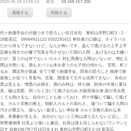
2026-05-18 13:56:14
匿名
59.168.157.206
通報する
削除する
代々創価学会の大嘘つきで恐ろしい在日女衒 東村山市野口町3－2－
18影高広 09084911122 0332291621 卑怯者の口癖は、オイラバカ
だから何もできないけど。なんか怖いです。盗んで逃げるの上手上手
証拠を残すのが嫌で写真を写させない亡国の人間． あげるのは大嫌い
だが、貰うのは何でもいいカルト 好む馬鹿な人間はいないが、憎む人
間は大勢いる。酒もタバコも体を使うのも子供の頃から。 官民、町ぐ
るみ、隣近所が親戚. 全てで匿う創価学会。田舎の恐ろしさ.独身で家
族無しが近づく常套句。言葉、態度全て欠片も信用できない、存在が
悪は笑える。憎悪のみ残す。酒のみ時は、持ち物、財布の中身に要注
意。嘘は意図。弱っちく泣いて逃げるのみ.大阪部落出身 誰が具合悪
くても助けるな。自分のことも放っておけ。何十年騙して騙して逃げ
る、カルト宗教の教え。朝鮮人カルトの哀れさ。 嘘ついて騙す人間の
汚さが際立ち、謝らない 返済しない卑怯者 カルト宗教の哀れな末
路。茶番劇が笑える。 自分がいないと三和は成り立たないと話し、三
和警備保障 社長より偉いと豪語。社長は誰も信じられないワンマンと
話す 自称1967年7月16日生まれ 東村山市野口町3-2-18 影高広