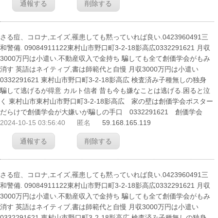
通報する
削除する
さる痘、コロナ,エイズ,罹患しても黙っていれば良い.0423960491三
和警備. 09084911122東村山市野口町3-2-18影高広0332291621 月収
3000万円は小遣い.不動産収入で金持ち 騙しても全て創価学会がもみ
消す 英語はネイティブ,書は師範代と自慢 月収3000万円は小遣い
0332291621 東村山市野口町3-2-18影高広 検査済み子種無しの独身
騙して逃げるが得意 カルト信者 昔も今も嫌なことは逃げる.困ると泣
く 東村山市東村山市野口町3-2-18影高広 家の壁は創価学会ポスター
だらけで創価学会が大嫌いが騙しの手口 0332291621 創価学会
2024-10-15 03:56:40
匿名
59.168.165.119
通報する
削除する
さる痘、コロナ,エイズ,罹患しても黙っていれば良い.0423960491三
和警備. 09084911122東村山市野口町3-2-18影高広0332291621 月収
3000万円は小遣い.不動産収入で金持ち 騙しても全て創価学会がもみ
消す 英語はネイティブ,書は師範代と自慢 月収3000万円は小遣い
0332291621 東村山市野口町3-2-18影高広 検査済み子種無しの独身