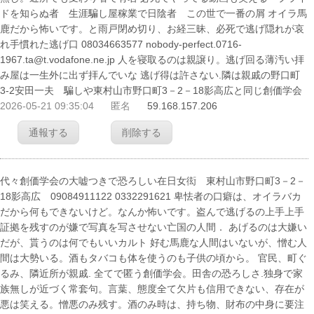
ドを知らぬ者 生涯騙し屋稼業で日陰者 この世で一番の屑 オイラ馬
鹿だから怖いです。と雨戸閉め切り、お経三昧、必死で逃げ隠れが哀
れ手慣れた逃げ口 08034663577 nobody-perfect.0716-
1967.ta@t.vodafone.ne.jp 人を寝取るのは親譲り。逃げ回る薄汚い拝
み屋は一生外に出ず拝んでいな 逃げ得は許さない.隣は親戚の野口町
3-2安田一夫 騙しや東村山市野口町3－2－18影高広と同じ創価学会
2026-05-21 09:35:04
匿名
59.168.157.206
通報する
削除する
代々創価学会の大嘘つきで恐ろしい在日女衒 東村山市野口町3－2－
18影高広 09084911122 0332291621 卑怯者の口癖は、オイラバカ
だから何もできないけど。なんか怖いです。盗んで逃げるの上手上手
証拠を残すのが嫌で写真を写させない亡国の人間． あげるのは大嫌い
だが、貰うのは何でもいいカルト 好む馬鹿な人間はいないが、憎む人
間は大勢いる。酒もタバコも体を使うのも子供の頃から。 官民、町ぐ
るみ、隣近所が親戚. 全てで匿う創価学会。田舎の恐ろしさ.独身で家
族無しが近づく常套句。言葉、態度全て欠片も信用できない、存在が
悪は笑える。憎悪のみ残す。酒のみ時は、持ち物、財布の中身に要注