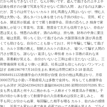
だから何もできないけど。なんか怖いです。盗んで逃げるの上手上手
証拠を残すのが嫌で写真を写させない亡国の人間． あげるのは大嫌い
だが、貰うのは何でもいいカルト 好む馬鹿な人間はいないが、憎む人
間は大勢いる。酒もタバコも体を使うのも子供の頃から。 官民、町ぐ
るみ、隣近所が親戚. 全てで匿う創価学会。田舎の恐ろしさ.独身で家
族無しが近づく常套句。言葉、態度全て欠片も信用できない、存在が
悪は笑える。憎悪のみ残す。酒のみ時は、持ち物、財布の中身に要注
意。嘘は意図。弱っちく泣いて逃げるのみ.大阪部落出身 誰が具合悪
くても助けるな。自分のことも放っておけ。何十年騙して騙して逃げ
る、カルト宗教の教え。朝鮮人カルトの哀れさ。 嘘ついて騙す人間の
汚さが際立ち、謝らない 返済しない卑怯者 カルト宗教の哀れな末
路。茶番劇が笑える。 自分がいないと三和は成り立たないと話し、三
和警備保障 社長より偉いと豪語。社長は誰も信じられないワンマンと
話す 自称1967年7月16日生まれ 東村山市野口町3-2-18 影高広
09084911122創価学会の大幹部が自慢 自分の他は馬鹿ばかり。月収
3000万円は小遣い.不動産収入は多数で金持ち。何をしても創価学会
がもみ消す.河辺0423942823.森脇0364261280.岩間0332070285.常に
女も男も道具と何十人に抱かれる.一人称オイラ.検査済み子種無し 子
供の頃から体を使って創価学会の入信者集めは役目と楽しみと。 相
手も同じが分からぬ輩、毎回騙した相手を嘲る カルト、欲のみの感情
無し。近所でも変わり者で有名 必死でやってる動画も笑える プライ