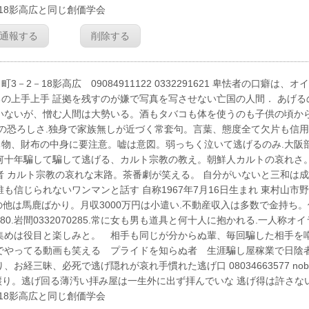
18影高広と同じ創価学会
通報する
削除する
18影高広 09084911122 0332291621 卑怯者の口癖は、オ
の上手上手 証拠を残すのが嫌で写真を写させない亡国の人間． あげる
いないが、憎む人間は大勢いる。酒もタバコも体を使うのも子供の頃か
舎の恐ろしさ.独身で家族無しが近づく常套句。言葉、態度全て欠片も信
物、財布の中身に要注意。嘘は意図。弱っちく泣いて逃げるのみ.大阪
何十年騙して騙して逃げる、カルト宗教の教え。朝鮮人カルトの哀れさ。
者 カルト宗教の哀れな末路。茶番劇が笑える。 自分がいないと三和は
信じられないワンマンと話す 自称1967年7月16日生まれ 東村山市
慢 自分の他は馬鹿ばかり。月収3000万円は小遣い.不動産収入は多数で金持ち
1280.岩間0332070285.常に女も男も道具と何十人に抱かれる.一人称オイ
集めは役目と楽しみと。 相手も同じが分からぬ輩、毎回騙した相手を
でやってる動画も笑える プライドを知らぬ者 生涯騙し屋稼業で日陰
三昧、必死で逃げ隠れが哀れ手慣れた逃げ口 08034663577 nobo
p 人を寝取るのは親譲り。逃げ回る薄汚い拝み屋は一生外に出ず拝んでいな 逃げ得は許さな
18影高広と同じ創価学会