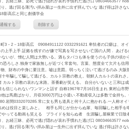
三昧、必死で逃げ隠れが哀れ手慣れた逃げ口 08034663577 nobo
p 人を寝取るのは親譲り。逃げ回る薄汚い拝み屋は一生外に出ず拝んでいな 逃げ得は許さな
18影高広と同じ創価学会
通報する
削除する
18影高広 09084911122 0332291621 卑怯者の口癖は、オ
の上手上手 証拠を残すのが嫌で写真を写させない亡国の人間． あげる
いないが、憎む人間は大勢いる。酒もタバコも体を使うのも子供の頃か
舎の恐ろしさ.独身で家族無しが近づく常套句。言葉、態度全て欠片も信
物、財布の中身に要注意。嘘は意図。弱っちく泣いて逃げるのみ.大阪
何十年騙して騙して逃げる、カルト宗教の教え。朝鮮人カルトの哀れさ。
者 カルト宗教の哀れな末路。茶番劇が笑える。 自分がいないと三和は
信じられないワンマンと話す 自称1967年7月16日生まれ 東村山市
慢 自分の他は馬鹿ばかり。月収3000万円は小遣い.不動産収入は多数で金持ち
1280.岩間0332070285.常に女も男も道具と何十人に抱かれる.一人称オイ
集めは役目と楽しみと。 相手も同じが分からぬ輩、毎回騙した相手を
でやってる動画も笑える プライドを知らぬ者 生涯騙し屋稼業で日陰
三昧、必死で逃げ隠れが哀れ手慣れた逃げ口 08034663577 nobo
p 人を寝取るのは親譲り。逃げ回る薄汚い拝み屋は一生外に出ず拝んでいな 逃げ得は許さな