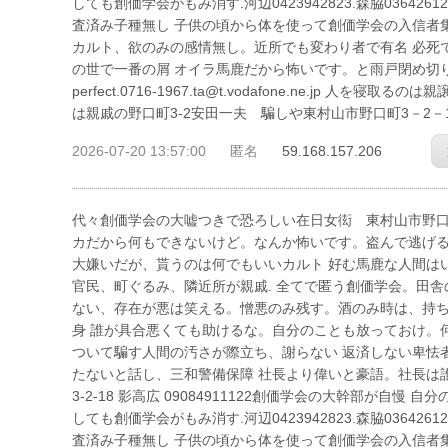
しても創価学会がもみ消す.河辺0423942823.森脇036426
査済み子種無し 子供の頃から体を使って創価学会の入信者
カルト、欲のみの感情無し。近所でも変わり者で有名 必死
の世で一番の屑 オイラ馬鹿だから怖いです。と雨戸閉め切り、お経
perfect.0716-1967.ta@t.vodafone.ne.j
は親戚の野口町3-2安田一夫 騙しや東村山市野口町3－2－
2026-07-20 13:57:00
匿名
59.168.157.206
代々創価学会の大嘘つきで恐ろしい在日女衒 東村山市野口町3－2－
カだから何もできないけど。なんか怖いです。盗んで逃げる
大嫌いだが、貰うのは何でもいいカルト 好む馬鹿な人間は
官民、町ぐるみ、隣近所が親戚. 全てで匿う創価学会。田
ない、存在が悪は笑える。憎悪のみ残す。酒のみ時は、持ち
身 誰が具合悪くても助けるな。自分のことも放っておけ。
ついて騙す人間の汚さが際立ち、謝らない 返済しない卑怯
たないと話し、三和警備保障 社長より偉いと豪語。社長は誰も
3-2-18 影高広 09084911122創価学会の大幹部が自
しても創価学会がもみ消す.河辺0423942823.森脇036426
査済み子種無し 子供の頃から体を使って創価学会の入信者