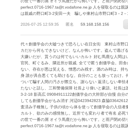
の世で一番の屑 オイラ馬鹿だから怖いです。と雨戸閉め切り、お経
perfect.0716-1967.ta@t.vodafone.ne.j
は親戚の野口町3-2安田一夫 騙しや東村山市野口町3－2－
2026-07-25 12:59:35
匿名
59.168.158.156
代々創価学会の大嘘つきで恐ろしい在日女衒 東村山市野口町3－2－
カだから何もできないけど。なんか怖いです。盗んで逃げる
大嫌いだが、貰うのは何でもいいカルト 好む馬鹿な人間は
官民、町ぐるみ、隣近所が親戚. 全てで匿う創価学会。田
ない、存在が悪は笑える。憎悪のみ残す。酒のみ時は、持ち
身 誰が具合悪くても助けるな。自分のことも放っておけ。
ついて騙す人間の汚さが際立ち、謝らない 返済しない卑怯
たないと話し、三和警備保障 社長より偉いと豪語。社長は誰も
3-2-18 影高広 09084911122創価学会の大幹部が自
しても創価学会がもみ消す.河辺0423942823.森脇036426
査済み子種無し 子供の頃から体を使って創価学会の入信者
カルト、欲のみの感情無し。近所でも変わり者で有名 必死
の世で一番の屑 オイラ馬鹿だから怖いです。と雨戸閉め切り、お経
perfect.0716-1967.ta@t.vodafone.ne.j