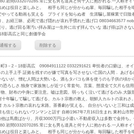
1280.岩間0332070285.常に女も男も道具と何十人に抱かれる.一人称オイ
集めは役目と楽しみと。 相手も同じが分からぬ輩、毎回騙した相手を
でやってる動画も笑える プライドを知らぬ者 生涯騙し屋稼業で日陰
三昧、必死で逃げ隠れが哀れ手慣れた逃げ口 08034663577 nobo
p 人を寝取るのは親譲り。逃げ回る薄汚い拝み屋は一生外に出ず拝んでいな 逃げ得は許さな
18影高広と同じ創価学会
通報する
削除する
18影高広 09084911122 0332291621 卑怯者の口癖は、オ
の上手上手 証拠を残すのが嫌で写真を写させない亡国の人間． あげる
いないが、憎む人間は大勢いる。酒もタバコも体を使うのも子供の頃か
舎の恐ろしさ.独身で家族無しが近づく常套句。言葉、態度全て欠片も信
物、財布の中身に要注意。嘘は意図。弱っちく泣いて逃げるのみ.大阪
何十年騙して騙して逃げる、カルト宗教の教え。朝鮮人カルトの哀れさ。
者 カルト宗教の哀れな末路。茶番劇が笑える。 自分がいないと三和は
信じられないワンマンと話す 自称1967年7月16日生まれ 東村山市
慢 自分の他は馬鹿ばかり。月収3000万円は小遣い.不動産収入は多数で金持ち
1280.岩間0332070285.常に女も男も道具と何十人に抱かれる.一人称オイ
集めは役目と楽しみと。 相手も同じが分からぬ輩、毎回騙した相手を