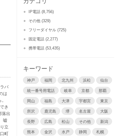
カテゴリ
IP電話
(8,756)
その他
(329)
フリーダイヤル
(725)
固定電話
(2,277)
携帯電話
(53,435)
キーワード
神戸
福岡
北九州
浜松
仙台
イラバ
統一番号用電話
岐阜
京都
那覇
のは
ら。
岡山
福島
大津
宇都宮
東京
用でき
所沢
鹿児島
堺
名古屋
大阪
部落出
 嘘
長野
広島
松山
その他
新潟
成り立
熊本
金沢
水戸
静岡
札幌
野口町