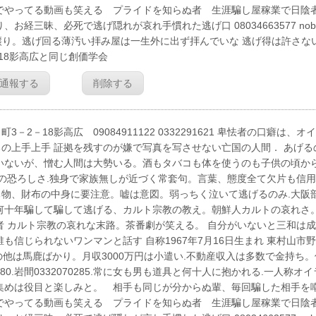
でやってる動画も笑える プライドを知らぬ者 生涯騙し屋稼業で日陰
三昧、必死で逃げ隠れが哀れ手慣れた逃げ口 08034663577 nobo
p 人を寝取るのは親譲り。逃げ回る薄汚い拝み屋は一生外に出ず拝んでいな 逃げ得は許さな
18影高広と同じ創価学会
通報する
削除する
18影高広 09084911122 0332291621 卑怯者の口癖は、オ
の上手上手 証拠を残すのが嫌で写真を写させない亡国の人間． あげる
いないが、憎む人間は大勢いる。酒もタバコも体を使うのも子供の頃か
舎の恐ろしさ.独身で家族無しが近づく常套句。言葉、態度全て欠片も信
物、財布の中身に要注意。嘘は意図。弱っちく泣いて逃げるのみ.大阪
何十年騙して騙して逃げる、カルト宗教の教え。朝鮮人カルトの哀れさ。
者 カルト宗教の哀れな末路。茶番劇が笑える。 自分がいないと三和は
信じられないワンマンと話す 自称1967年7月16日生まれ 東村山市
慢 自分の他は馬鹿ばかり。月収3000万円は小遣い.不動産収入は多数で金持ち
1280.岩間0332070285.常に女も男も道具と何十人に抱かれる.一人称オイ
集めは役目と楽しみと。 相手も同じが分からぬ輩、毎回騙した相手を
でやってる動画も笑える プライドを知らぬ者 生涯騙し屋稼業で日陰