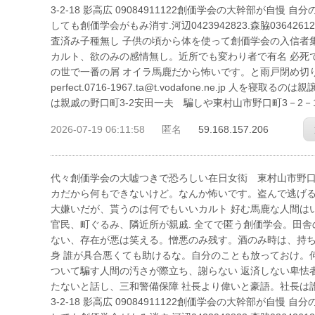
3-2-18 影高広 09084911122創価学会の大幹部が自
しても創価学会がもみ消す.河辺0423942823.森脇036426
査済み子種無し 子供の頃から体を使って創価学会の入信者
カルト、欲のみの感情無し。近所でも変わり者で有名 必死
の世で一番の屑 オイラ馬鹿だから怖いです。と雨戸閉め切り、お経
perfect.0716-1967.ta@t.vodafone.ne.j
は親戚の野口町3-2安田一夫 騙しや東村山市野口町3－2－
2026-07-19 06:11:58
匿名
59.168.157.206
代々創価学会の大嘘つきで恐ろしい在日女衒 東村山市野口町3－2－
カだから何もできないけど。なんか怖いです。盗んで逃げる
大嫌いだが、貰うのは何でもいいカルト 好む馬鹿な人間は
官民、町ぐるみ、隣近所が親戚. 全てで匿う創価学会。田
ない、存在が悪は笑える。憎悪のみ残す。酒のみ時は、持ち
身 誰が具合悪くても助けるな。自分のことも放っておけ。
ついて騙す人間の汚さが際立ち、謝らない 返済しない卑怯
たないと話し、三和警備保障 社長より偉いと豪語。社長は誰も
3-2-18 影高広 09084911122創価学会の大幹部が自