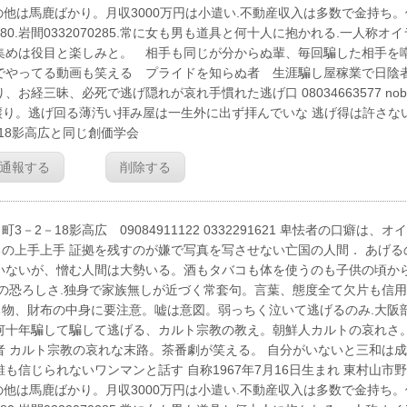
慢 自分の他は馬鹿ばかり。月収3000万円は小遣い.不動産収入は多数で金持ち
1280.岩間0332070285.常に女も男も道具と何十人に抱かれる.一人称オイ
集めは役目と楽しみと。 相手も同じが分からぬ輩、毎回騙した相手を
でやってる動画も笑える プライドを知らぬ者 生涯騙し屋稼業で日陰
三昧、必死で逃げ隠れが哀れ手慣れた逃げ口 08034663577 nobo
p 人を寝取るのは親譲り。逃げ回る薄汚い拝み屋は一生外に出ず拝んでいな 逃げ得は許さな
18影高広と同じ創価学会
通報する
削除する
18影高広 09084911122 0332291621 卑怯者の口癖は、オ
の上手上手 証拠を残すのが嫌で写真を写させない亡国の人間． あげる
いないが、憎む人間は大勢いる。酒もタバコも体を使うのも子供の頃か
舎の恐ろしさ.独身で家族無しが近づく常套句。言葉、態度全て欠片も信
物、財布の中身に要注意。嘘は意図。弱っちく泣いて逃げるのみ.大阪
何十年騙して騙して逃げる、カルト宗教の教え。朝鮮人カルトの哀れさ。
者 カルト宗教の哀れな末路。茶番劇が笑える。 自分がいないと三和は
信じられないワンマンと話す 自称1967年7月16日生まれ 東村山市
慢 自分の他は馬鹿ばかり。月収3000万円は小遣い.不動産収入は多数で金持ち