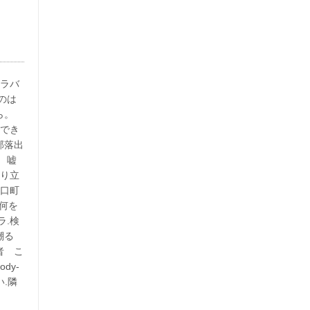
イラバ
のは
ら。
用でき
部落出
 嘘
成り立
野口町
。何を
ラ.検
嘲る
者 こ
dy-
い.隣