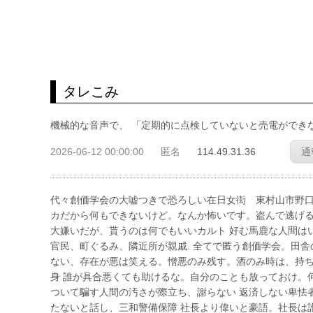
タレこみ
機械的な音声で、 「定期的に点検していないと売電ができ
2026-06-12 00:00:00
匿名
114.49.31.36
通
代々創価学会の大嘘つきで恐ろしい在日女衒 東村山市野口町3－2－
カだから何もできないけど。なんか怖いです。盗んで逃げる
大嫌いだが、貰うのは何でもいいカルト 好む馬鹿な人間は
官民、町ぐるみ、隣近所が親戚. 全てで匿う創価学会。田
ない、存在が悪は笑える。憎悪のみ残す。酒のみ時は、持ち
身 誰が具合悪くても助けるな。自分のことも放っておけ。
ついて騙す人間の汚さが際立ち、謝らない 返済しない卑怯
たないと話し、三和警備保障 社長より偉いと豪語。社長は誰も