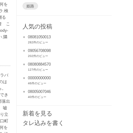
。何を
姫路
ラ.検
嘲る
者 こ
人気の投稿
dy-
い.隣
08081050013
282件のビュー
09056708098
202件のビュー
08080884570
127件のビュー
イラバ
00000000000
のは
46件のビュー
ら。
08005007046
用でき
40件のビュー
部落出
 嘘
新着を見る
成り立
野口町
タレ込みを書く
。何を