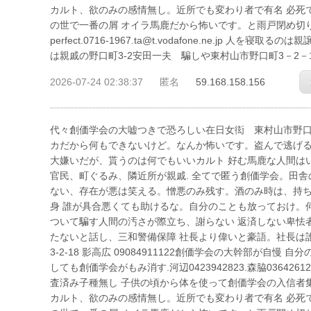
カルト、欲のみの感情無し。近所でも変わり者で有名 必死
の世で一番の屑 オイラ馬鹿だから怖いです。と雨戸閉め切り、お経
perfect.0716-1967.ta@t.vodafone.ne.j
は親戚の野口町3-2安田一夫 騙しや東村山市野口町3－2－
2026-07-24 02:38:37
匿名
59.168.158.156
代々創価学会の大嘘つきで恐ろしい在日女衒 東村山市野口町3－2－
カだから何もできないけど。なんか怖いです。盗んで逃げる
大嫌いだが、貰うのは何でもいいカルト 好む馬鹿な人間は
官民、町ぐるみ、隣近所が親戚. 全てで匿う創価学会。田
ない、存在が悪は笑える。憎悪のみ残す。酒のみ時は、持ち
身 誰が具合悪くても助けるな。自分のことも放っておけ。
ついて騙す人間の汚さが際立ち、謝らない 返済しない卑怯
たないと話し、三和警備保障 社長より偉いと豪語。社長は誰も
3-2-18 影高広 09084911122創価学会の大幹部が自
しても創価学会がもみ消す.河辺0423942823.森脇036426
査済み子種無し 子供の頃から体を使って創価学会の入信者
カルト、欲のみの感情無し。近所でも変わり者で有名 必死