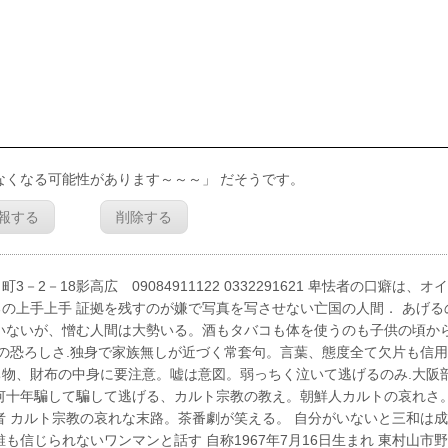
なくなる可能性があります～～～」 だそうです。
報する
削除する
18影高広 09084911122 0332291621 卑怯者の口癖は、オ
の上手上手 証拠を残すのが嫌で写真を写させない亡国の人間． あげる
いないが、憎む人間は大勢いる。酒もタバコも体を使うのも子供の頃か
舎の恐ろしさ.独身で家族無しが近づく常套句。言葉、態度全て欠片も信
物、財布の中身に要注意。嘘は意図。弱っちく泣いて逃げるのみ.大阪
何十年騙して騙して逃げる、カルト宗教の教え。朝鮮人カルトの哀れさ。
者 カルト宗教の哀れな末路。茶番劇が笑える。 自分がいないと三和は
信じられないワンマンと話す 自称1967年7月16日生まれ 東村山市