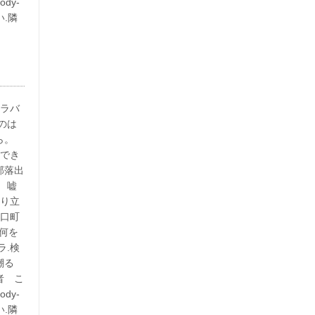
dy-
い.隣
イラバ
のは
ら。
用でき
部落出
 嘘
成り立
野口町
。何を
ラ.検
嘲る
者 こ
dy-
い.隣