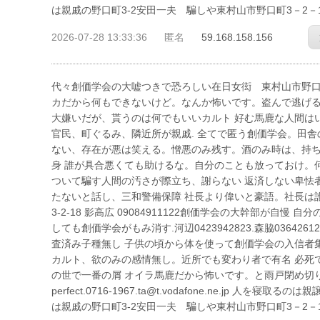
は親戚の野口町3-2安田一夫 騙しや東村山市野口町3－2－
2026-07-28 13:33:36
匿名
59.168.158.156
代々創価学会の大嘘つきで恐ろしい在日女衒 東村山市野口町3－2－
カだから何もできないけど。なんか怖いです。盗んで逃げる
大嫌いだが、貰うのは何でもいいカルト 好む馬鹿な人間は
官民、町ぐるみ、隣近所が親戚. 全てで匿う創価学会。田
ない、存在が悪は笑える。憎悪のみ残す。酒のみ時は、持ち
身 誰が具合悪くても助けるな。自分のことも放っておけ。
ついて騙す人間の汚さが際立ち、謝らない 返済しない卑怯
たないと話し、三和警備保障 社長より偉いと豪語。社長は誰も
3-2-18 影高広 09084911122創価学会の大幹部が自
しても創価学会がもみ消す.河辺0423942823.森脇036426
査済み子種無し 子供の頃から体を使って創価学会の入信者
カルト、欲のみの感情無し。近所でも変わり者で有名 必死
の世で一番の屑 オイラ馬鹿だから怖いです。と雨戸閉め切り、お経
perfect.0716-1967.ta@t.vodafone.ne.j
は親戚の野口町3-2安田一夫 騙しや東村山市野口町3－2－