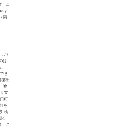
者 こ
dy-
い.隣
イラバ
のは
ら。
用でき
部落出
 嘘
成り立
野口町
。何を
ラ.検
嘲る
者 こ