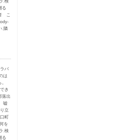
ラ.検
嘲る
者 こ
dy-
い.隣
イラバ
のは
ら。
用でき
部落出
 嘘
成り立
野口町
。何を
ラ.検
嘲る