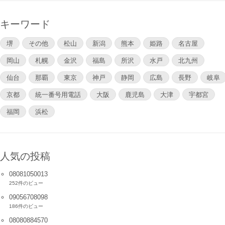
キーワード
堺
その他
松山
新潟
熊本
姫路
名古屋
岡山
札幌
金沢
福島
所沢
水戸
北九州
仙台
那覇
東京
神戸
静岡
広島
長野
岐阜
京都
統一番号用電話
大阪
鹿児島
大津
宇都宮
福岡
浜松
人気の投稿
08081050013
252件のビュー
09056708098
186件のビュー
08080884570