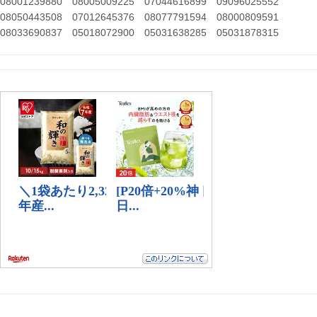
08001239880
08005009225
07044616899
09096025552
08050443508
07012645376
08077791594
08000809591
08033690837
05018072900
05031638285
05031878315