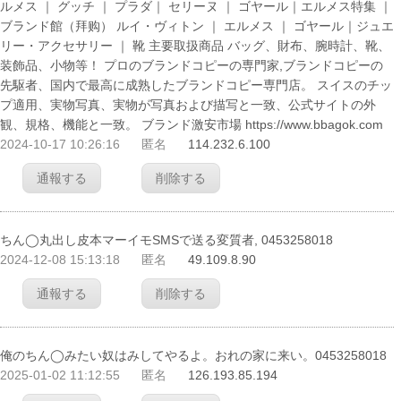
ルメス ｜ グッチ ｜ プラダ｜ セリーヌ ｜ ゴヤール｜エルメス特集 ｜
ブランド館（拜购） ルイ・ヴィトン ｜ エルメス ｜ ゴヤール｜ジュエ
リー・アクセサリー ｜ 靴 主要取扱商品 バッグ、財布、腕時計、靴、
装飾品、小物等！ プロのブランドコピーの専門家,ブランドコピーの
先駆者、国内で最高に成熟したブランドコピー専門店。 スイスのチッ
プ適用、実物写真、実物が写真および描写と一致、公式サイトの外
観、規格、機能と一致。 ブランド激安市場 https://www.bbagok.com
2024-10-17 10:26:16
匿名
114.232.6.100
通報する
削除する
ちん◯丸出し皮本マーイモSMSで送る変質者, 0453258018
2024-12-08 15:13:18
匿名
49.109.8.90
通報する
削除する
俺のちん◯みたい奴はみしてやるよ。おれの家に来い。0453258018
2025-01-02 11:12:55
匿名
126.193.85.194