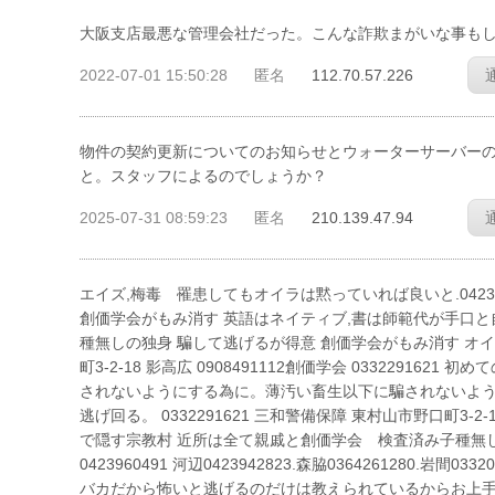
大阪支店最悪な管理会社だった。こんな詐欺まがいな事も
2022-07-01 15:50:28
匿名
112.70.57.226
物件の契約更新についてのお知らせとウォーターサーバー
と。スタッフによるのでしょうか？
2025-07-31 08:59:23
匿名
210.139.47.94
エイズ,梅毒 罹患してもオイラは黙っていれば良いと.0423960
創価学会がもみ消す 英語はネイティブ,書は師範代が手口と自慢 
種無しの独身 騙して逃げるが得意 創価学会がもみ消す オイラ馬
町3-2-18 影高広 0908491112創価学会 033229
されないようにする為に。薄汚い畜生以下に騙されないよ
逃げ回る。 0332291621 三和警備保障 東村山市野口町3
で隠す宗教村 近所は全て親戚と創価学会 検査済み子種無
0423960491 河辺0423942823.森脇036426128
バカだから怖いと逃げるのだけは教えられているからお上手