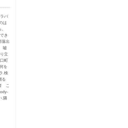
イラバ
のは
ら。
用でき
部落出
 嘘
成り立
野口町
。何を
ラ.検
嘲る
者 こ
dy-
い.隣