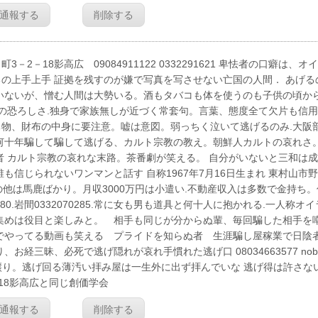
通報する
削除する
18影高広 09084911122 0332291621 卑怯者の口癖は、オ
の上手上手 証拠を残すのが嫌で写真を写させない亡国の人間． あげる
いないが、憎む人間は大勢いる。酒もタバコも体を使うのも子供の頃か
舎の恐ろしさ.独身で家族無しが近づく常套句。言葉、態度全て欠片も信
物、財布の中身に要注意。嘘は意図。弱っちく泣いて逃げるのみ.大阪
何十年騙して騙して逃げる、カルト宗教の教え。朝鮮人カルトの哀れさ。
者 カルト宗教の哀れな末路。茶番劇が笑える。 自分がいないと三和は
信じられないワンマンと話す 自称1967年7月16日生まれ 東村山市
慢 自分の他は馬鹿ばかり。月収3000万円は小遣い.不動産収入は多数で金持ち
1280.岩間0332070285.常に女も男も道具と何十人に抱かれる.一人称オイ
集めは役目と楽しみと。 相手も同じが分からぬ輩、毎回騙した相手を
でやってる動画も笑える プライドを知らぬ者 生涯騙し屋稼業で日陰
三昧、必死で逃げ隠れが哀れ手慣れた逃げ口 08034663577 nobo
p 人を寝取るのは親譲り。逃げ回る薄汚い拝み屋は一生外に出ず拝んでいな 逃げ得は許さな
18影高広と同じ創価学会
通報する
削除する