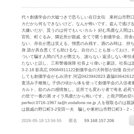
代々創価学会の大嘘つきで恐ろしい在日女衒 東村山市野口町3－2－
カだから何もできないけど。なんか怖いです。盗んで逃げる
大嫌いだが、貰うのは何でもいいカルト 好む馬鹿な人間は
官民、町ぐるみ、隣近所が親戚. 全てで匿う創価学会。田
ない、存在が悪は笑える。憎悪のみ残す。酒のみ時は、持ち
身 誰が具合悪くても助けるな。自分のことも放っておけ。
ついて騙す人間の汚さが際立ち、謝らない 返済しない卑怯
たないと話し、三和警備保障 社長より偉いと豪語。社長は誰も
3-2-18 影高広 09084911122創価学会の大幹部が自
しても創価学会がもみ消す.河辺0423942823.森脇036426
査済み子種無し 子供の頃から体を使って創価学会の入信者
カルト、欲のみの感情無し。近所でも変わり者で有名 必死
の世で一番の屑 オイラ馬鹿だから怖いです。と雨戸閉め切り、お経
perfect.0716-1967.ta@t.vodafone.ne.j
は親戚の野口町3-2安田一夫 騙しや東村山市野口町3－2－
2026-05-18 13:56:55
匿名
59.168.157.206