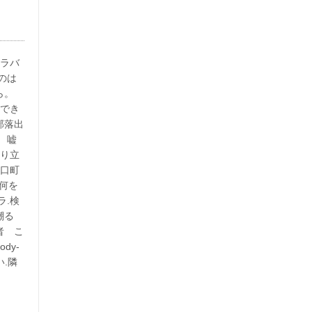
イラバ
のは
ら。
用でき
部落出
 嘘
成り立
野口町
。何を
ラ.検
嘲る
者 こ
dy-
い.隣