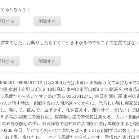
してるだなんて！
通報する
削除する
の営業でした。お断りしたらすぐに引き下がるのでそこまで悪質ではな
通報する
削除する
491. 0908491112 月収3000万円は小遣い.不動産収入で金持ち全て
東村山市野口町3-2-18影高広 東村山市野口町3-2-18影高広 検査済
鹿だから怖いですと逃げ回る 0353341041 jr東日本 騙し屋 東村山
1621 初めての人と話す時は、創価学会の人間か調べてからに。恐ろしい騙し屋家
うに。騙して、盗んで、返済せず、礼を言えず、謝罪せず、薄汚い手で
-2-18 影高広 認知症で垂れ流し 稼業騙し屋で警備員は笑える。カルト創価
しの独身が騙しの手口 発達障害で認知症の人間が介護は馬鹿がすると嘲
0.岩間0332070285 在日、誰にでも抱かれて病気をばらまくのも創価学会の教え 
。お上手。哀れだね。 オイラ馬鹿だから怖いです。手慣れた逃げ口 