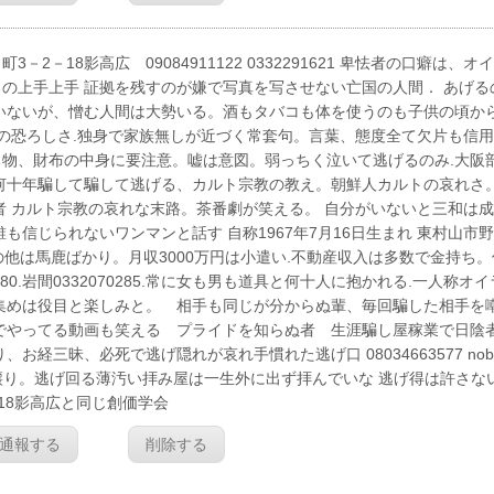
18影高広 09084911122 0332291621 卑怯者の口癖は、オ
の上手上手 証拠を残すのが嫌で写真を写させない亡国の人間． あげる
いないが、憎む人間は大勢いる。酒もタバコも体を使うのも子供の頃か
舎の恐ろしさ.独身で家族無しが近づく常套句。言葉、態度全て欠片も信
物、財布の中身に要注意。嘘は意図。弱っちく泣いて逃げるのみ.大阪
何十年騙して騙して逃げる、カルト宗教の教え。朝鮮人カルトの哀れさ。
者 カルト宗教の哀れな末路。茶番劇が笑える。 自分がいないと三和は
信じられないワンマンと話す 自称1967年7月16日生まれ 東村山市
慢 自分の他は馬鹿ばかり。月収3000万円は小遣い.不動産収入は多数で金持ち
1280.岩間0332070285.常に女も男も道具と何十人に抱かれる.一人称オイ
集めは役目と楽しみと。 相手も同じが分からぬ輩、毎回騙した相手を
でやってる動画も笑える プライドを知らぬ者 生涯騙し屋稼業で日陰
三昧、必死で逃げ隠れが哀れ手慣れた逃げ口 08034663577 nobo
p 人を寝取るのは親譲り。逃げ回る薄汚い拝み屋は一生外に出ず拝んでいな 逃げ得は許さな
18影高広と同じ創価学会
通報する
削除する