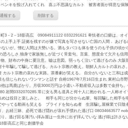
、ペンキを投げ入れてくれ 喜ぶ不思議なカルト 被害者面が得意な保
通報する
削除する
18影高広 09084911122 0332291621 卑怯者の口癖は、オ
の上手上手 証拠を残すのが嫌で写真を写させない亡国の人間． あげる
いないが、憎む人間は大勢いる。酒もタバコも体を使うのも子供の頃か
舎の恐ろしさ.独身で家族無しが近づく常套句。言葉、態度全て欠片も信
物、財布の中身に要注意。嘘は意図。弱っちく泣いて逃げるのみ.大阪
何十年騙して騙して逃げる、カルト宗教の教え。朝鮮人カルトの哀れさ。
者 カルト宗教の哀れな末路。茶番劇が笑える。 自分がいないと三和は
信じられないワンマンと話す 自称1967年7月16日生まれ 東村山市
慢 自分の他は馬鹿ばかり。月収3000万円は小遣い.不動産収入は多数で金持ち
1280.岩間0332070285.常に女も男も道具と何十人に抱かれる.一人称オイ
集めは役目と楽しみと。 相手も同じが分からぬ輩、毎回騙した相手を
でやってる動画も笑える プライドを知らぬ者 生涯騙し屋稼業で日陰
三昧、必死で逃げ隠れが哀れ手慣れた逃げ口 08034663577 nobo
p 人を寝取るのは親譲り。逃げ回る薄汚い拝み屋は一生外に出ず拝んでいな 逃げ得は許さな
18影高広と同じ創価学会