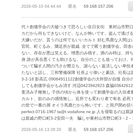
2026-05-15 04:44:44
匿名
59.168.157.206
代々創価学会の大嘘つきで恐ろしい在日女衒 東村山市野口町3－2－
カだから何もできないけど。なんか怖いです。盗んで逃げる
大嫌いだが、貰うのは何でもいいカルト 好む馬鹿な人間は
官民、町ぐるみ、隣近所が親戚. 全てで匿う創価学会。田
ない、存在が悪は笑える。憎悪のみ残す。酒のみ時は、持ち
身 誰が具合悪くても助けるな。自分のことも放っておけ。
ついて騙す人間の汚さが際立ち、謝らない 返済しない卑怯
たないと話し、三和警備保障 社長より偉いと豪語。社長は誰も
3-2-18 影高広 09084911122創価学会の大幹部が自
しても創価学会がもみ消す.河辺0423942823.森脇036426
査済み子種無し 子供の頃から体を使って創価学会の入信者
カルト、欲のみの感情無し。近所でも変わり者で有名 必死
の世で一番の屑 オイラ馬鹿だから怖いです。と雨戸閉め切り、お経
perfect.0716-1967.ta@t.vodafone.ne.j
は親戚の野口町3-2安田一夫 騙しや東村山市野口町3－2－
2026-05-16 13:28:20
匿名
59.168.157.206