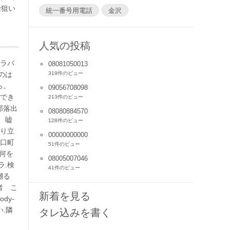
険狙い
統一番号用電話
金沢
人気の投稿
イラバ
08081050013
のは
319件のビュー
ら。
09056708098
用でき
213件のビュー
部落出
08080884570
 嘘
128件のビュー
成り立
00000000000
野口町
51件のビュー
。何を
08005007046
ラ.検
41件のビュー
嘲る
者 こ
新着を見る
dy-
い.隣
タレ込みを書く