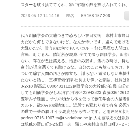
スターを破り捨ててくれ、家に砂糖や酢を投げ入れてくれ
2026-05-12 14:14:16
匿名
59.168.157.206
代々創価学会の大嘘つきで恐ろしい在日女衒 東村山市野口町3－2－
カだから何もできないけど。なんか怖いです。盗んで逃げる
大嫌いだが、貰うのは何でもいいカルト 好む馬鹿な人間は
官民、町ぐるみ、隣近所が親戚. 全てで匿う創価学会。田
ない、存在が悪は笑える。憎悪のみ残す。酒のみ時は、持ち
身 誰が具合悪くても助けるな。自分のことも放っておけ。
ついて騙す人間の汚さが際立ち、謝らない 返済しない卑怯
たないと話し、三和警備保障 社長より偉いと豪語。社長は誰も
3-2-18 影高広 09084911122創価学会の大幹部が自
しても創価学会がもみ消す.河辺0423942823.森脇036426
査済み子種無し 子供の頃から体を使って創価学会の入信者
カルト、欲のみの感情無し。近所でも変わり者で有名 必死
の世で一番の屑 オイラ馬鹿だから怖いです。と雨戸閉め切り、お経
perfect.0716-1967.ta@t.vodafone.ne.j
は親戚の野口町3-2安田一夫 騙しや東村山市野口町3－2－