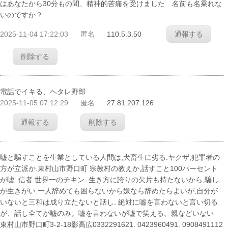
はあなたから30分もの間、精神的苦痛を受けました 名前も名乗れな
いのですか？
2025-11-04 17:22:03
匿名
110.5.3.50
通報する
削除する
電話でイキる、ヘタレ野郎
2025-11-05 07:12:29
匿名
27.81.207.126
通報する
削除する
嘘と騙すことを生業としている人間は,犬畜生に劣る.ヤクザ,犯罪者の
方が立派か.東村山市野口町 宗教村の教えか,話すこと100パーセント
が嘘. 信者 世界一のチキン. 生き方に誇りの欠片も持たないから,騙し
が生きがい.一人辞めても困らないから嫌なら辞めたらよいが,自分が
いないと三和は成り立たないと話し. 絶対に嘘を言わないと言い切る
が、話し全てが嘘のみ。嘘を言わないが嘘で笑える。親などいない
東村山市野口町3-2-18影高広0332291621. 0423960491. 0908491112