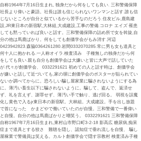
自称1964年7月16日生まれ, 独身だから何をしても良い. 三和警備保障
社長より偉いと豪語。社長は誰も信じられないワンマンと話す.誰も信
じないところが自分と似ているから苦手なのだろう.住友ビル,鹿島建
設,JR東日本の新宿駅,大林組,大成建設,工事の警備.コロナ エイズ 罹患
しても黙っていれば良いと話す。三和警備保障の詰め所で女を斡旋,自
分の他は馬鹿ばかり。何をしても創価学会がもみ消す.河辺
0423942823.森脇0364261280.岩間0332070285.常に男も女も道具と
何十人に抱かれる.一人称オイラ.検査済み 子種無しの独身だから何
をしても良い.親も自分も創価学会は大嫌いと皆に大声で話していた
が.代々が創価学会、 0332291621 初めての人と話す時は、創価学会
が嫌いと話して近づいても,家の塀に創価学会のポスターが貼られてい
ないか調べてからに。恐ろしい騙し屋家業に騙されないようにする為
に。薄汚い畜生以下に騙されないように。騙して、盗んで、返済せ
ず、礼を言えず、謝罪せず、薄汚い手で触り、逃げ回る。 弱視を誤魔
化し黄色で入るjr東日本の新宿駅。大林組。大成建設。手を出し放題
で首になった かまどやで働いていたのが自慢。三和警備で一番偉い
と自慢。自分の他は馬鹿ばかりと嘲笑う。 0332291621 三和警備保障
自称1967年7月16日生まれ,東村山市野口町3-2-18 影高広 糖尿病,痴呆
症まで道具とする狡さ 難聴を隠し、認知症で垂れ流しを自慢、 騙し
屋稼業で警備員は笑える。カルト創価学会で隠す宗教村 検査済み子種