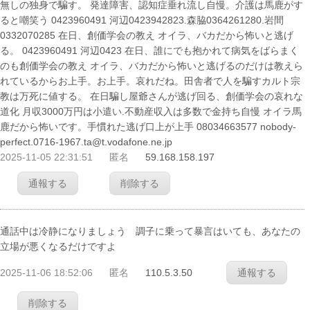
無しの独身で騙す。 発達障害、認知症垂れ流し自慢。介護は馬鹿がす
ると嘲笑う 0423960491 河辺0423942823.森脇0364261280.岩間
0332070285 在日、創価学会の教え オイラ、バカだから怖いと逃げ
る。 0423960491 河辺0423 在日、誰にでも抱かれて病気をばらまく
のも創価学会の教え オイラ、バカだから怖いと逃げるのだけは教えら
れているからお上手。お上手。哀れだね。田舎者で人を騙すカルト宗
教は万死に値する。 在日騙し屋爺さんが逃げ回る、創価学会の哀れな
道化 月収3000万円は小遣い.不動産収入は多数で金持ち自慢 オイラ馬
鹿だから怖いです。手慣れた逃げ口上が上手 08034663577 nobody-
perfect.0716-1967.ta@t.vodafone.ne.jp
2025-11-05 22:31:51
匿名
59.168.158.197
通報する
削除する
通話中は冷静になりましょう 調子に乗って暴言はいても、あなたの
立場が悪くなるだけですよ
2025-11-06 18:52:06
匿名
110.5.3.50
通報する
削除する