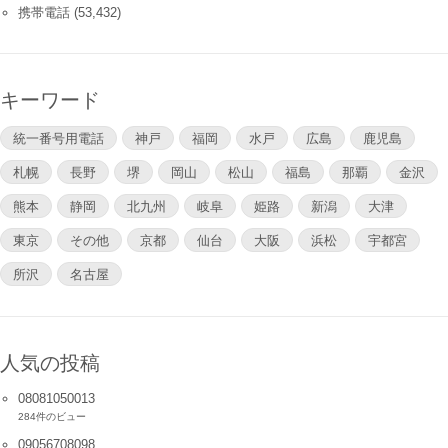
携帯電話
(53,432)
キーワード
統一番号用電話
神戸
福岡
水戸
広島
鹿児島
札幌
長野
堺
岡山
松山
福島
那覇
金沢
熊本
静岡
北九州
岐阜
姫路
新潟
大津
東京
その他
京都
仙台
大阪
浜松
宇都宮
所沢
名古屋
人気の投稿
08081050013
284件のビュー
09056708098